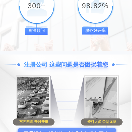
300
+
98.82
%
资深顾问
服务好评率
注册公司 这些问题是否困扰着您
东奔西跑 费时费事
资料太多 杂乱无章