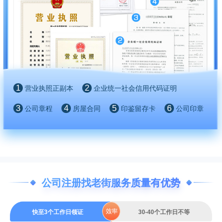
1
2
营业执照正副本
企业统一社会信用代码证明
3
4
5
6
公司章程
房屋合同
印鉴留存卡
公司印章
公司注册找老街服务质量有优势
快至3个工作日领证
30-40个工作日不等