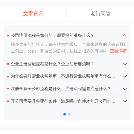
文章资讯
老街问答
公司注册流程是如何的，需要提前准备什么？
注册公司流程有哪些？
现在大多的年轻人，都有很大的报负。也越来越多的人去选择自
注册公司的流程有多少？麻不麻烦？
主创业。比如：开自己的公司，往往是很多的有同样理想的人一
...
...
查看详情
查看详情
起。但可能因为经历很少，而有很多的误导。以下就是一些步
企业注册登记流程是什么？企业注册麻烦吗？
公司注册有哪些流程方法？
骤。
很多自己开企业的个人老板都不太清楚自己公司应该怎么企业
为什么要对营业执照年审，不进行营业执照年审有什么后果
注册登记流程？毕竟不是有专门的人事制度，或者是会计的。
个体工商户规模不代表企业注册登记流程就可以疏忽了，
我们都知道商家在经营的过程当中办理一些相关证件是尤为必
注册全资子公司流程是什么，注册流程需要注意什么？
要的一件事情，在一些具体的内容方面，我们可能了解不是太
多，但是营业执照一定是必须要办理的，否则不具备经营的资
现在社会经济在不断的发展，每个公司都希望能够有更广阔的
开公司需要具备哪些条件，满足哪些条件才能开公司办执照
格是一种违规违法的行为，我们一定要尽可能的避免。
市场，因此也就会在别的地方开办子公司，但是在开办子公司
之前一定要注册全资子公司，当然在注册之前也需要了解到去
想要通过我2019年实现个人创业梦想的朋友们，就需要现在赶
注册全资子公司流程是什么
紧了解一下开公司方面的详情了，包括开公司需要具备哪些条
件，开公司后期需要注意哪些事项，以及我们有哪些简单的开
公司的方法